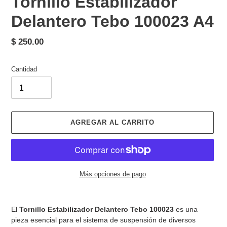
Tornillo Estabilizador
Delantero Tebo 100023 A4
Precio
$ 250.00
habitual
Cantidad
AGREGAR AL CARRITO
Más opciones de pago
Agregando
el
El
Tornillo Estabilizador Delantero Tebo 100023
es una
producto
pieza esencial para el sistema de suspensión de diversos
a