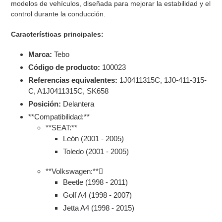
modelos de vehículos, diseñada para mejorar la estabilidad y el
tu
control durante la conducción.
carrito
de
Características principales:
compra
Marca:
Tebo
Código de producto:
100023
Referencias equivalentes:
1J0411315C, 1J0-411-315-
C, A1J0411315C, SK658
Posición:
Delantera
**Compatibilidad:**
**SEAT:**
León (2001 - 2005)
Toledo (2001 - 2005)
**Volkswagen:**
Beetle (1998 - 2011)
Golf A4 (1998 - 2007)
Jetta A4 (1998 - 2015)