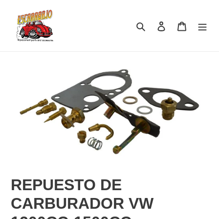
Ir
directamente
Buscar
Ingresar
Carrito
al
contenido
REPUESTO DE
CARBURADOR VW