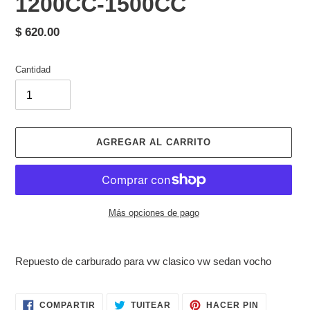
1200CC-1500CC
Precio
$ 620.00
habitual
Cantidad
AGREGAR AL CARRITO
Más opciones de pago
Agregando
el
Repuesto de carburado para vw clasico vw sedan vocho
producto
a
tu
COMPARTIR
TUITEAR
PINEAR
COMPARTIR
TUITEAR
HACER PIN