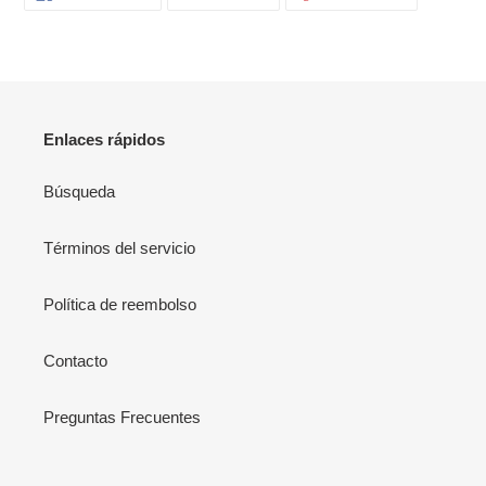
carrito
EN
EN
EN
FACEBOOK
TWITTER
PINTERES
de
compra
Enlaces rápidos
Búsqueda
Términos del servicio
Política de reembolso
Contacto
Preguntas Frecuentes