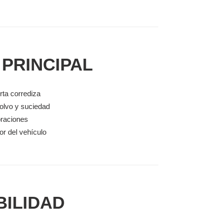
 PRINCIPAL
rta corrediza
polvo y suciedad
braciones
ior del vehículo
BILIDAD