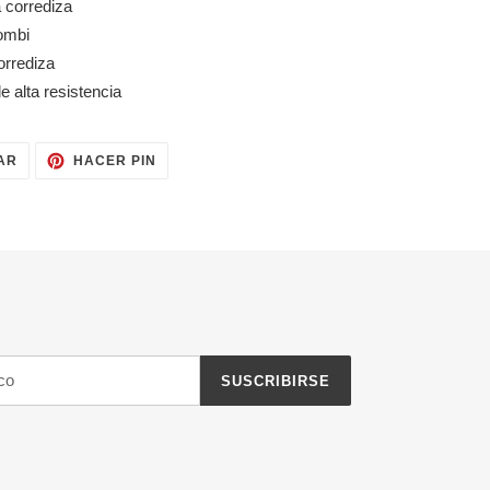
 corrediza
ombi
orrediza
e alta resistencia
TUITEAR
PINEAR
AR
HACER PIN
EN
EN
TWITTER
PINTEREST
SUSCRIBIRSE