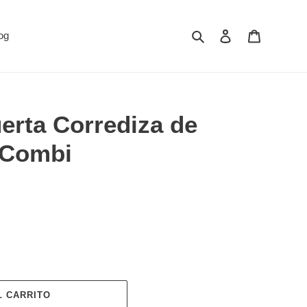
Buscar
Ingresar
Carrito
og
erta Corrediza de
 Combi
L CARRITO