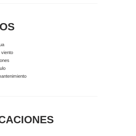
IOS
gua
 viento
iones
ulo
mantenimiento
ICACIONES