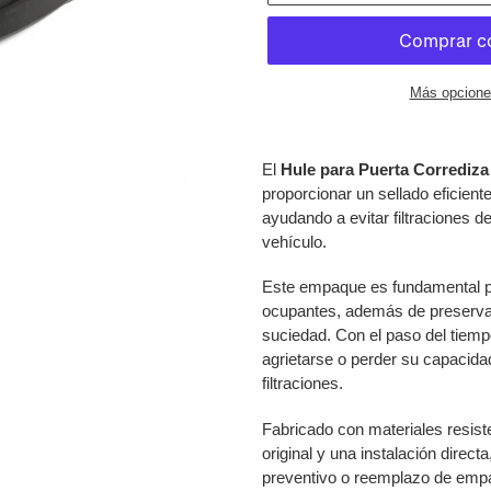
Más opcione
Agregando
el
El
Hule para Puerta Corrediz
producto
proporcionar un sellado eficiente
a
ayudando a evitar filtraciones de 
tu
vehículo.
carrito
de
Este empaque es fundamental p
compra
ocupantes, además de preservar
suciedad. Con el paso del tiemp
agrietarse o perder su capacida
filtraciones.
Fabricado con materiales resisten
original y una instalación direc
preventivo o reemplazo de emp