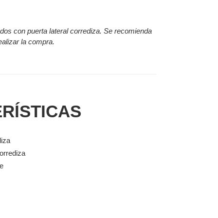
os con puerta lateral corrediza. Se recomienda
realizar la compra.
RÍSTICAS
diza
corrediza
te