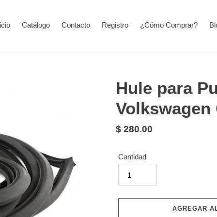
icio
Catálogo
Contacto
Registro
¿Cómo Comprar?
Bl
Hule para Pu
Volkswagen
Precio
$ 280.00
habitual
Cantidad
AGREGAR A